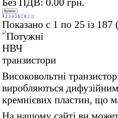
Без ПДВ: 0.00 грн.
1
2
3
4
5
6
7
8
>
>|
Показано с 1 по 25 із 187 
Високовольтні транзистори
виробляються дифузійним
кремнієвих пластин, що 
На нашому сайті ви може