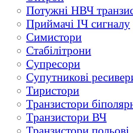
Потужні НВЧ транзи
Приймачі ІЧ сигналу
Симистори
Стабілітрони
Супресори
Супутникові ресивер
Тиристори
Транзистори біполяр
Tранзистори ВЧ
Транзистори польові