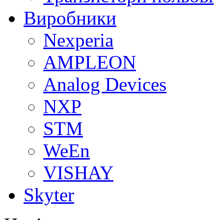
Виробники
Nexperia
АMPLEON
Analog Devices
NXP
STM
WeEn
VISHAY
Skyter