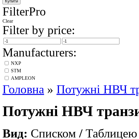
FilterPro
Clear
Filter by price:
Manufacturers:
NXP
STM
АMPLEON
Головна
»
Потужні НВЧ т
Потужні НВЧ транз
Вид:
Списком
/
Таблицею