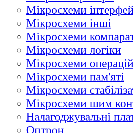
Мікросхеми інтерфей
Мікросхеми інші
Мікросхеми компара
Мікросхеми логіки
Мікросхеми операцій
Мікросхеми пам'яті
Мікросхеми стабіліз
Мікросхеми шим кон
Налагоджувальні пла
Оптрон