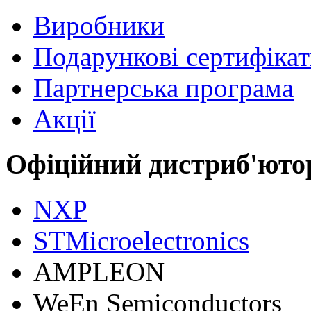
Виробники
Подарункові сертифіка
Партнерська програма
Акції
Офіційний дистриб'юто
NXP
STMicroelectronics
АMPLEON
WeEn Semiconductors