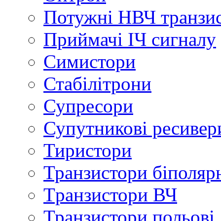
Потужні НВЧ транзи
Приймачі ІЧ сигналу
Симистори
Стабілітрони
Супресори
Супутникові ресивер
Тиристори
Транзистори біполяр
Tранзистори ВЧ
Транзистори польові