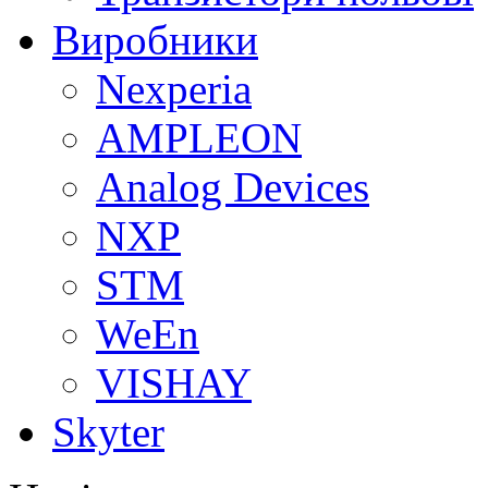
Виробники
Nexperia
АMPLEON
Analog Devices
NXP
STM
WeEn
VISHAY
Skyter