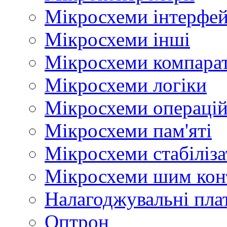
Мікросхеми інтерфей
Мікросхеми інші
Мікросхеми компара
Мікросхеми логіки
Мікросхеми операцій
Мікросхеми пам'яті
Мікросхеми стабіліз
Мікросхеми шим кон
Налагоджувальні пла
Оптрон