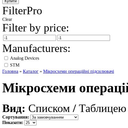
FilterPro
Clear
Filter by price:
Manufacturers:
Analog Devices
STM
Головна
»
Каталог
»
Мікросхеми операційні підсилювачі
Мікросхеми операці
Вид:
Списком
/
Таблицею
Сортування:
Показати: