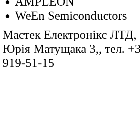
АMPLEON
WeEn Semiconductors
Мастек Електронікс ЛТД
,
Юрія Матущака 3,
, тел.
+3
919-51-15