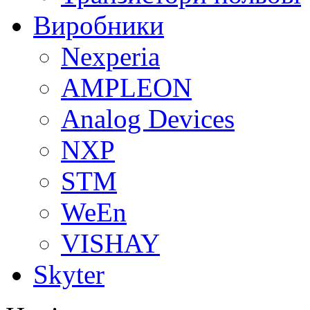
Виробники
Nexperia
АMPLEON
Analog Devices
NXP
STM
WeEn
VISHAY
Skyter