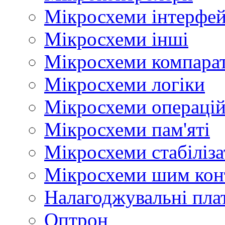
Мікросхеми інтерфей
Мікросхеми інші
Мікросхеми компара
Мікросхеми логіки
Мікросхеми операцій
Мікросхеми пам'яті
Мікросхеми стабіліз
Мікросхеми шим кон
Налагоджувальні пла
Оптрон