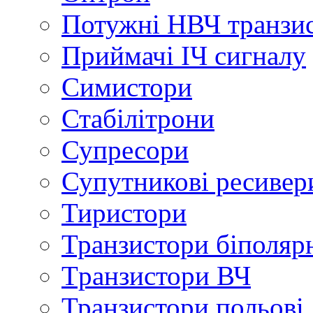
Потужні НВЧ транзи
Приймачі ІЧ сигналу
Симистори
Стабілітрони
Супресори
Супутникові ресивер
Тиристори
Транзистори біполяр
Tранзистори ВЧ
Транзистори польові