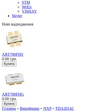
STM
WeEn
VISHAY
Skyter
Нові надходження
ART700FHS
0.00 грн.
ART700FHG
0.00 грн.
Головна
»
Виробники
»
NXP
»
TDA20142