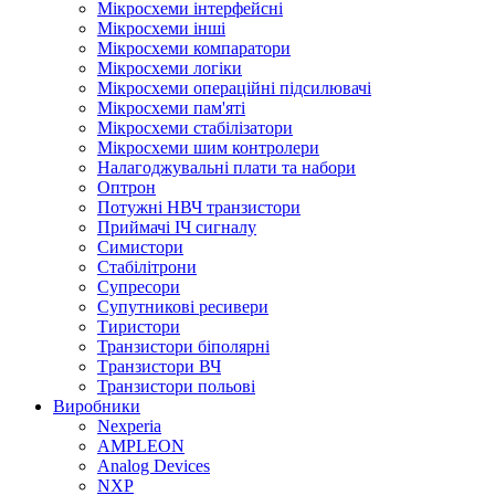
Мікросхеми інтерфейсні
Мікросхеми інші
Мікросхеми компаратори
Мікросхеми логіки
Мікросхеми операційні підсилювачі
Мікросхеми пам'яті
Мікросхеми стабілізатори
Мікросхеми шим контролери
Налагоджувальні плати та набори
Оптрон
Потужні НВЧ транзистори
Приймачі ІЧ сигналу
Симистори
Стабілітрони
Супресори
Супутникові ресивери
Тиристори
Транзистори біполярні
Tранзистори ВЧ
Транзистори польові
Виробники
Nexperia
АMPLEON
Analog Devices
NXP