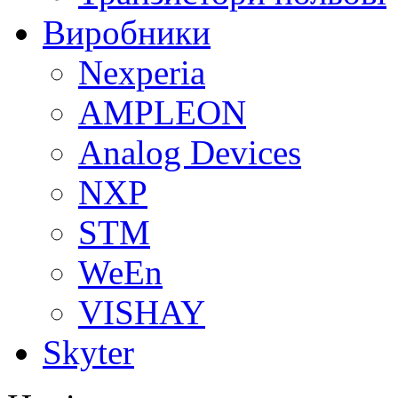
Виробники
Nexperia
АMPLEON
Analog Devices
NXP
STM
WeEn
VISHAY
Skyter