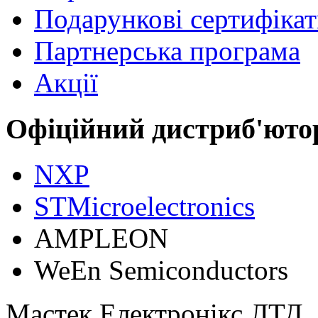
Подарункові сертифіка
Партнерська програма
Акції
Офіційний дистриб'юто
NXP
STMicroelectronics
АMPLEON
WeEn Semiconductors
Мастек Електронікс ЛТД
,