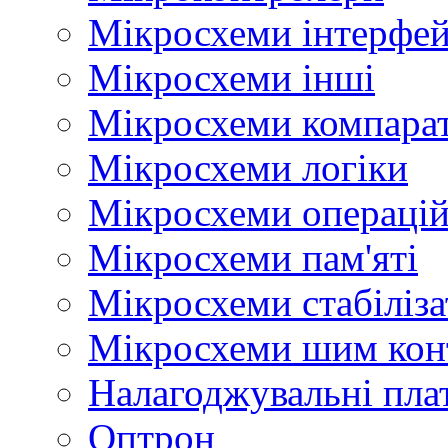
Мікросхеми інтерфей
Мікросхеми інші
Мікросхеми компара
Мікросхеми логіки
Мікросхеми операцій
Мікросхеми пам'яті
Мікросхеми стабіліз
Мікросхеми шим кон
Налагоджувальні пла
Оптрон