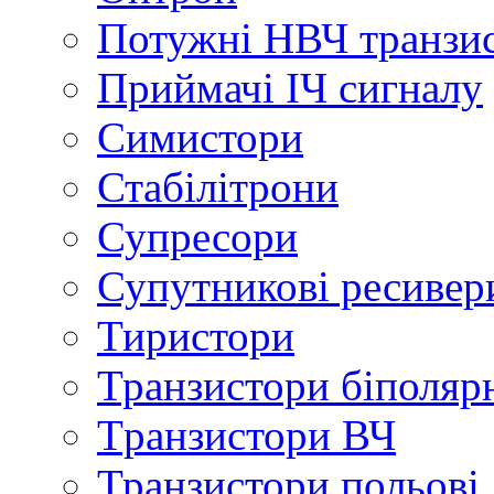
Потужні НВЧ транзи
Приймачі ІЧ сигналу
Симистори
Стабілітрони
Супресори
Супутникові ресивер
Тиристори
Транзистори біполяр
Tранзистори ВЧ
Транзистори польові