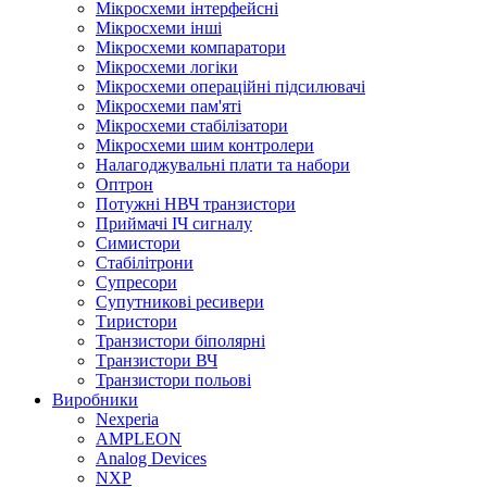
Мікросхеми інтерфейсні
Мікросхеми інші
Мікросхеми компаратори
Мікросхеми логіки
Мікросхеми операційні підсилювачі
Мікросхеми пам'яті
Мікросхеми стабілізатори
Мікросхеми шим контролери
Налагоджувальні плати та набори
Оптрон
Потужні НВЧ транзистори
Приймачі ІЧ сигналу
Симистори
Стабілітрони
Супресори
Супутникові ресивери
Тиристори
Транзистори біполярні
Tранзистори ВЧ
Транзистори польові
Виробники
Nexperia
АMPLEON
Analog Devices
NXP