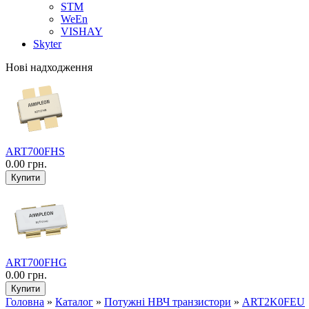
STM
WeEn
VISHAY
Skyter
Нові надходження
ART700FHS
0.00 грн.
ART700FHG
0.00 грн.
Головна
»
Каталог
»
Потужні НВЧ транзистори
»
ART2K0FEU