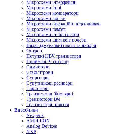
Мікросхеми інтерфейсні
Мікросхеми інші
Мікросхеми компаратори
Мікросхеми логіки
Мікросхеми операційні підсилювачі
Мікросхеми пам'яті
Мікросхеми стабілізатори
Мікросхеми шим контролери
Налагоджувальні плати та набори
Оптрон
Потужні НВЧ транзистори
Приймачі ІЧ сигналу
Симистори
Стабілітрони
Супресори
Супутникові ресивери
Тиристори
Транзистори біполярні
Tранзистори ВЧ
Транзистори польові
Виробники
Nexperia
АMPLEON
Analog Devices
NXP