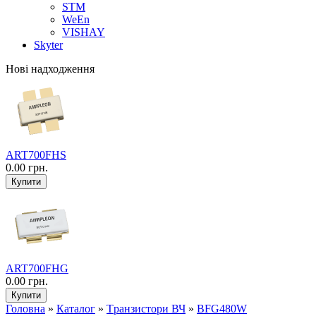
STM
WeEn
VISHAY
Skyter
Нові надходження
ART700FHS
0.00 грн.
ART700FHG
0.00 грн.
Головна
»
Каталог
»
Tранзистори ВЧ
»
BFG480W