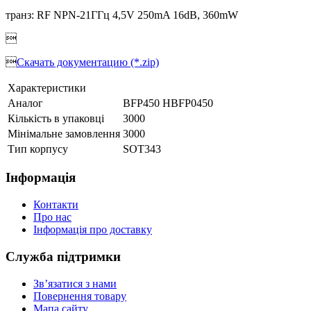
транз: RF NPN-21ГГц 4,5V 250mA 16dB, 360mW


Скачать документацию (*.zip)
Характеристики
Аналог
BFP450 HBFP0450
Кількість в упаковці
3000
Мінімальне замовлення
3000
Тип корпусу
SOT343
Інформація
Контакти
Про нас
Інформація про доставку
Служба підтримки
Зв’язатися з нами
Повернення товару
Мапа сайту