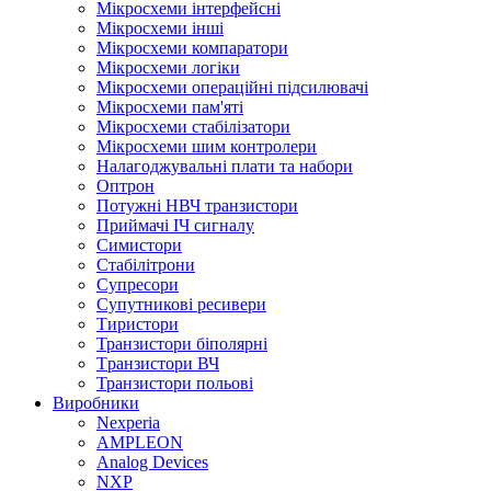
Мікросхеми інтерфейсні
Мікросхеми інші
Мікросхеми компаратори
Мікросхеми логіки
Мікросхеми операційні підсилювачі
Мікросхеми пам'яті
Мікросхеми стабілізатори
Мікросхеми шим контролери
Налагоджувальні плати та набори
Оптрон
Потужні НВЧ транзистори
Приймачі ІЧ сигналу
Симистори
Стабілітрони
Супресори
Супутникові ресивери
Тиристори
Транзистори біполярні
Tранзистори ВЧ
Транзистори польові
Виробники
Nexperia
АMPLEON
Analog Devices
NXP