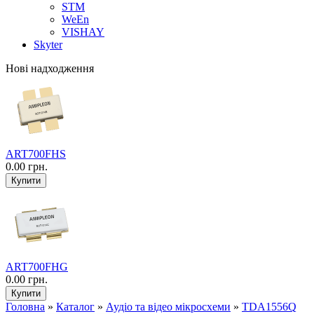
STM
WeEn
VISHAY
Skyter
Нові надходження
ART700FHS
0.00 грн.
ART700FHG
0.00 грн.
Головна
»
Каталог
»
Аудіо та відео мікросхеми‎
»
TDA1556Q