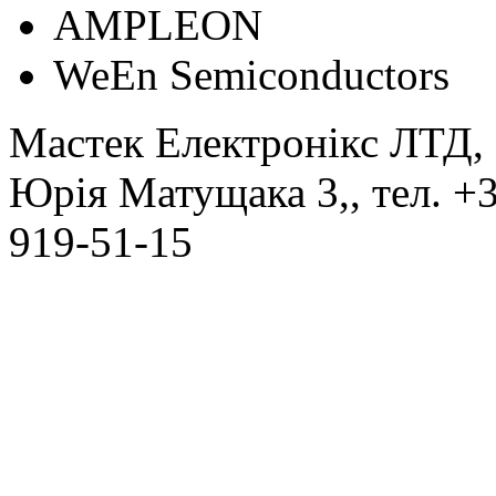
АMPLEON
WeEn Semiconductors
Мастек Електронікс ЛТД
,
Юрія Матущака 3,
, тел.
+3
919-51-15