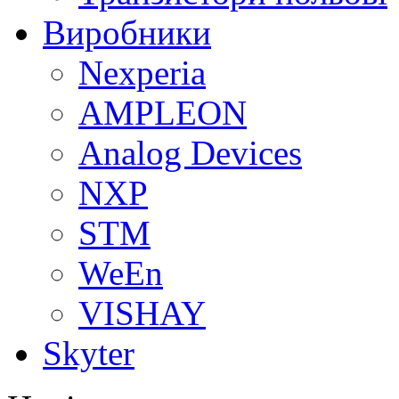
Виробники
Nexperia
АMPLEON
Analog Devices
NXP
STM
WeEn
VISHAY
Skyter