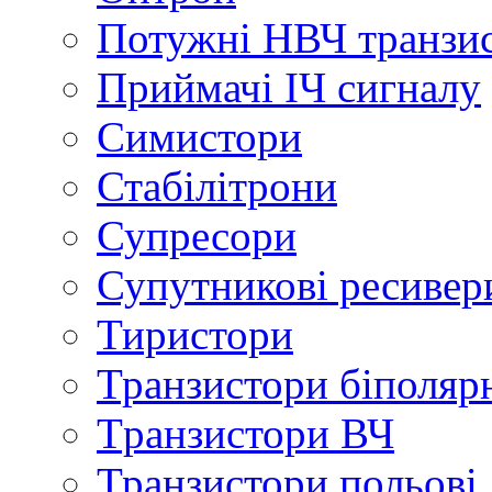
Потужні НВЧ транзи
Приймачі ІЧ сигналу
Симистори
Стабілітрони
Супресори
Супутникові ресивер
Тиристори
Транзистори біполяр
Tранзистори ВЧ
Транзистори польові