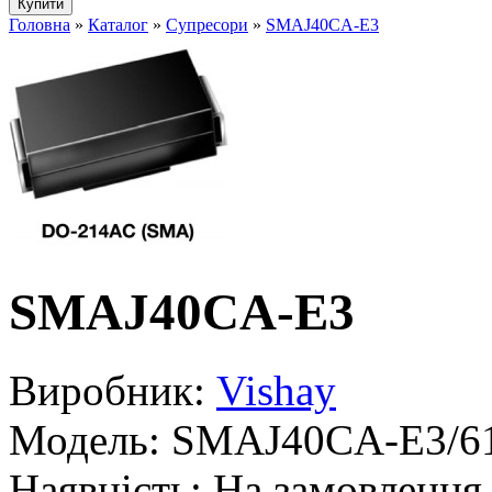
Головна
»
Каталог
»
Супресори
»
SMAJ40CA-E3
SMAJ40CA-E3
Виробник:
Vishay
Модель:
SMAJ40CA-E3/6
Наявність:
На замовлення 