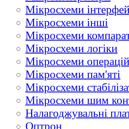
Мікросхеми інтерфей
Мікросхеми інші
Мікросхеми компара
Мікросхеми логіки
Мікросхеми операцій
Мікросхеми пам'яті
Мікросхеми стабіліз
Мікросхеми шим кон
Налагоджувальні пла
Оптрон