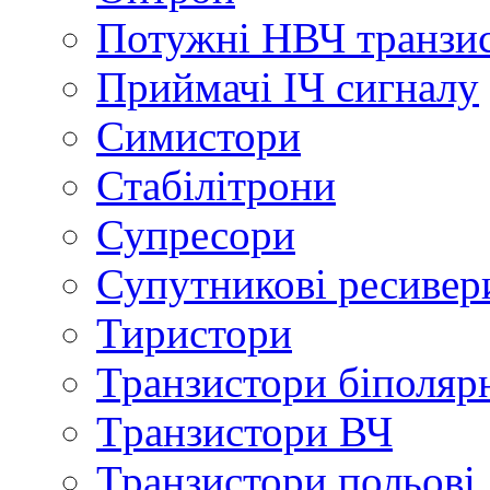
Потужні НВЧ транзи
Приймачі ІЧ сигналу
Симистори
Стабілітрони
Супресори
Супутникові ресивер
Тиристори
Транзистори біполяр
Tранзистори ВЧ
Транзистори польові