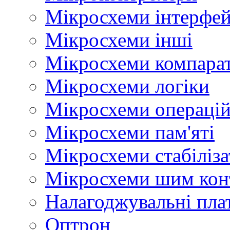
Мікросхеми інтерфей
Мікросхеми інші
Мікросхеми компара
Мікросхеми логіки
Мікросхеми операцій
Мікросхеми пам'яті
Мікросхеми стабіліз
Мікросхеми шим кон
Налагоджувальні пла
Оптрон