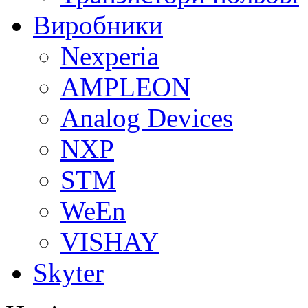
Виробники
Nexperia
АMPLEON
Analog Devices
NXP
STM
WeEn
VISHAY
Skyter