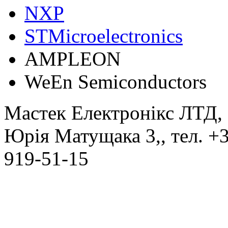
NXP
STMicroelectronics
АMPLEON
WeEn Semiconductors
Мастек Електронікс ЛТД
,
Юрія Матущака 3,
, тел.
+3
919-51-15