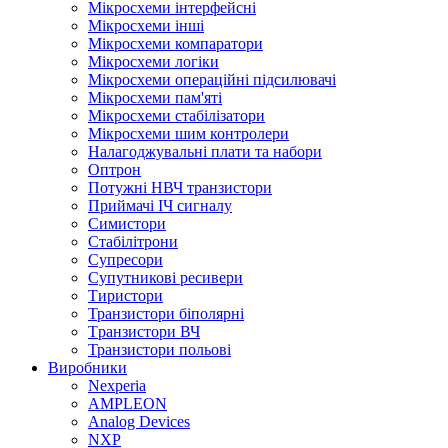
Мікросхеми інтерфейсні
Мікросхеми інші
Мікросхеми компаратори
Мікросхеми логіки
Мікросхеми операційні підсилювачі
Мікросхеми пам'яті
Мікросхеми стабілізатори
Мікросхеми шим контролери
Налагоджувальні плати та набори
Оптрон
Потужні НВЧ транзистори
Приймачі ІЧ сигналу
Симистори
Стабілітрони
Супресори
Супутникові ресивери
Тиристори
Транзистори біполярні
Tранзистори ВЧ
Транзистори польові
Виробники
Nexperia
АMPLEON
Analog Devices
NXP