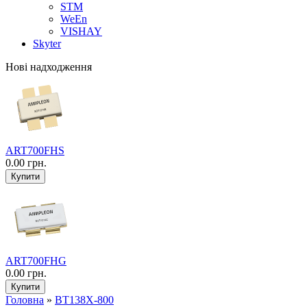
STM
WeEn
VISHAY
Skyter
Нові надходження
ART700FHS
0.00 грн.
ART700FHG
0.00 грн.
Головна
»
BT138X-800