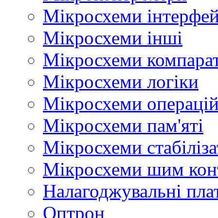
Мікросхеми інтерфей
Мікросхеми інші
Мікросхеми компара
Мікросхеми логіки
Мікросхеми операцій
Мікросхеми пам'яті
Мікросхеми стабіліз
Мікросхеми шим кон
Налагоджувальні пла
Оптрон