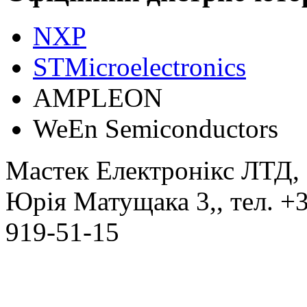
NXP
STMicroelectronics
АMPLEON
WeEn Semiconductors
Мастек Електронікс ЛТД
,
Юрія Матущака 3,
, тел.
+3
919-51-15