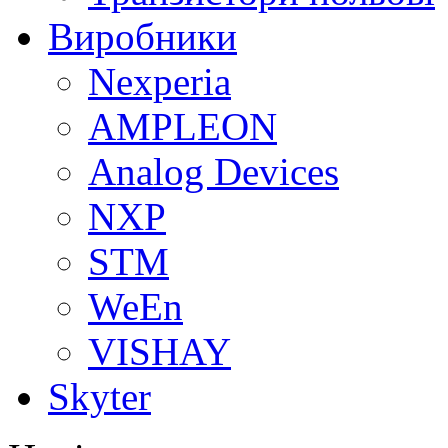
Виробники
Nexperia
АMPLEON
Analog Devices
NXP
STM
WeEn
VISHAY
Skyter