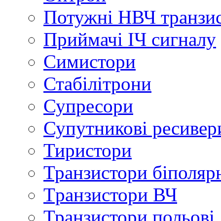
Потужні НВЧ транзи
Приймачі ІЧ сигналу
Симистори
Стабілітрони
Супресори
Супутникові ресивер
Тиристори
Транзистори біполяр
Tранзистори ВЧ
Транзистори польові