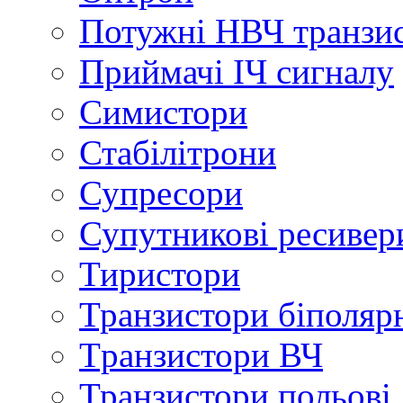
Потужні НВЧ транзи
Приймачі ІЧ сигналу
Симистори
Стабілітрони
Супресори
Супутникові ресивер
Тиристори
Транзистори біполяр
Tранзистори ВЧ
Транзистори польові