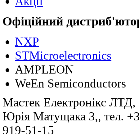
Акції
Офіційний дистриб'юто
NXP
STMicroelectronics
АMPLEON
WeEn Semiconductors
Мастек Електронікс ЛТД
,
Юрія Матущака 3,
, тел.
+3
919-51-15