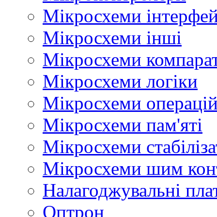
Мікросхеми інтерфей
Мікросхеми інші
Мікросхеми компара
Мікросхеми логіки
Мікросхеми операцій
Мікросхеми пам'яті
Мікросхеми стабіліз
Мікросхеми шим кон
Налагоджувальні пла
Оптрон