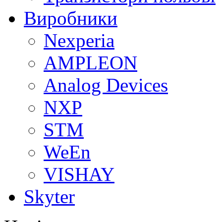
Виробники
Nexperia
АMPLEON
Analog Devices
NXP
STM
WeEn
VISHAY
Skyter