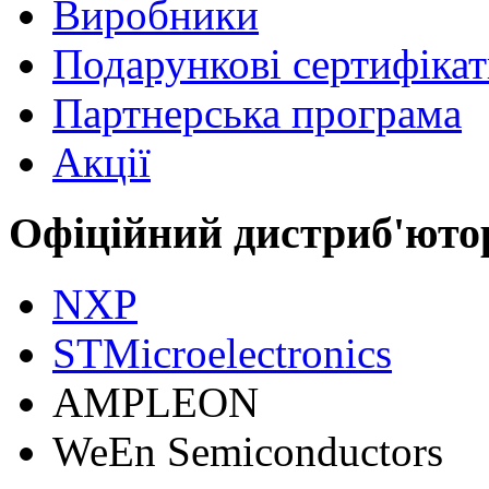
Виробники
Подарункові сертифіка
Партнерська програма
Акції
Офіційний дистриб'юто
NXP
STMicroelectronics
АMPLEON
WeEn Semiconductors