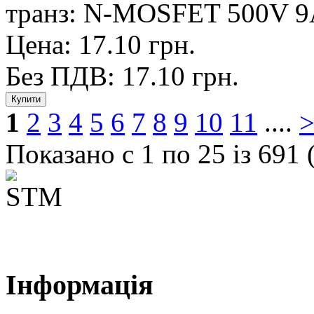
транз: N-MOSFET 500V 9
Цена: 17.10 грн.
Без ПДВ: 17.10 грн.
1
2
3
4
5
6
7
8
9
10
11
....
Показано с 1 по 25 із 691 
Інформація