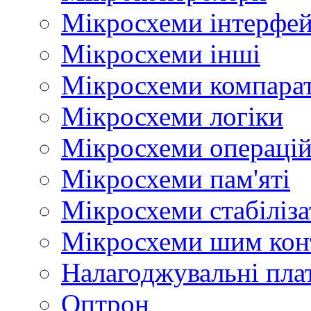
Мікросхеми інтерфей
Мікросхеми інші
Мікросхеми компара
Мікросхеми логіки
Мікросхеми операцій
Мікросхеми пам'яті
Мікросхеми стабіліз
Мікросхеми шим кон
Налагоджувальні пла
Оптрон