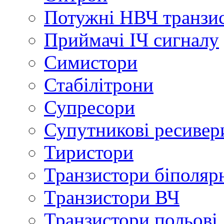
Потужні НВЧ транзи
Приймачі ІЧ сигналу
Симистори
Стабілітрони
Супресори
Супутникові ресивер
Тиристори
Транзистори біполяр
Tранзистори ВЧ
Транзистори польові