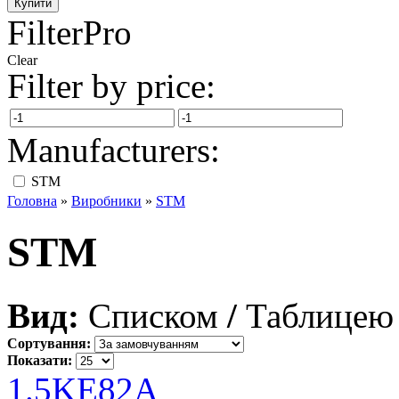
FilterPro
Clear
Filter by price:
Manufacturers:
STM
Головна
»
Виробники
»
STM
STM
Вид:
Списком
/
Таблицею
Сортування:
Показати:
1.5KE82A