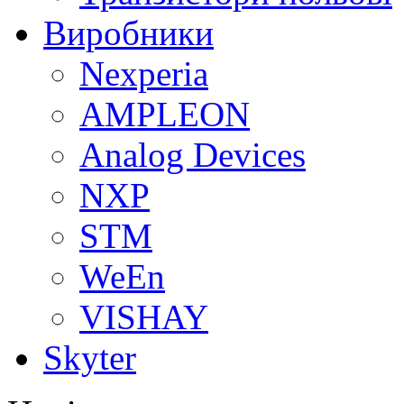
Виробники
Nexperia
АMPLEON
Analog Devices
NXP
STM
WeEn
VISHAY
Skyter