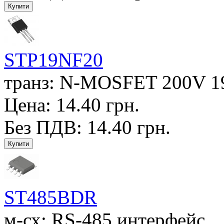
STP19NF20
транз: N-MOSFET 200V 19
Цена: 14.40 грн.
Без ПДВ: 14.40 грн.
ST485BDR
м-сх: RS-485 интерфейс..